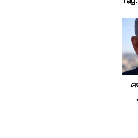
Tag
নে