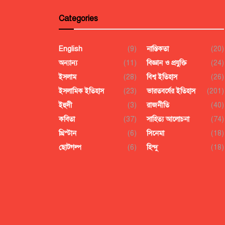
Categories
English
(9)
নাস্তিকতা
(20)
অন্যান্য
(11)
বিজ্ঞান ও প্রযুক্তি
(24)
ইসলাম
(28)
বিশ্ব ইতিহাস
(26)
ইসলামিক ইতিহাস
(23)
ভারতবর্ষের ইতিহাস
(201)
ইহুদী
(3)
রাজনীতি
(40)
কবিতা
(37)
সাহিত্য আলোচনা
(74)
খ্রিস্টান
(6)
সিনেমা
(18)
ছোটগল্প
(6)
হিন্দু
(18)