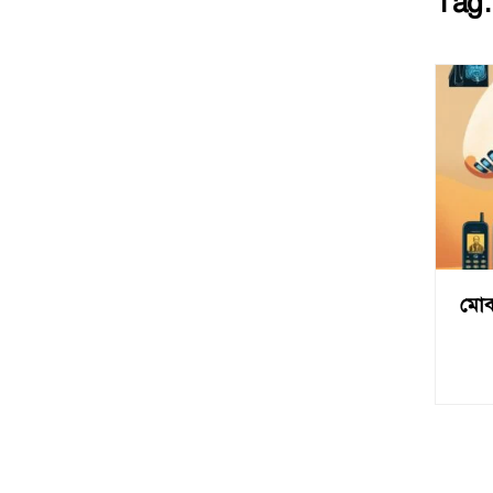
Tag
মোব