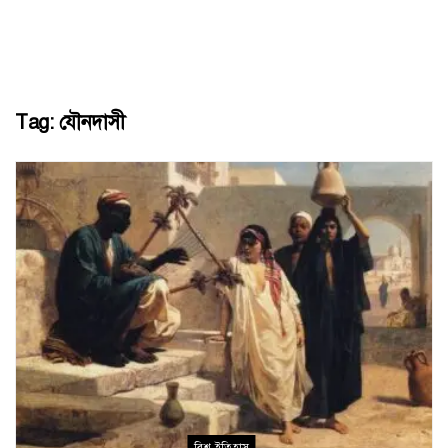
Tag:
যৌনদাসী
বিশ্ব ইতিহাস